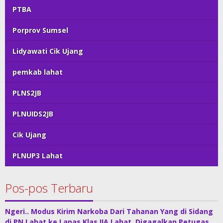
PTBA
Porprov Sumsel
Lidyawati Cik Ujang
pemkab lahat
PLNS2JB
PLNUIDS2JB
Cik Ujang
PLNUP3 Lahat
Pos-pos Terbaru
Ngeri.. Modus Kirim Narkoba Dari Tahanan Yang di Sidang
di PN Lahat ke Lapas Klas IIA Lahat, Digagalkan Petugas