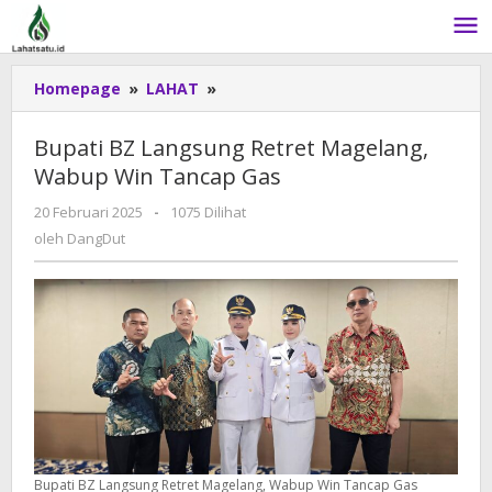
Lewati
ke
konten
Homepage
»
LAHAT
»
Bupati
BZ
Langsung
Bupati BZ Langsung Retret Magelang,
Retret
Wabup Win Tancap Gas
Magelang,
Wabup
20 Februari 2025
oleh
-
1075 Dilihat
Win
DangDut
oleh
DangDut
Tancap
Gas
Bupati BZ Langsung Retret Magelang, Wabup Win Tancap Gas