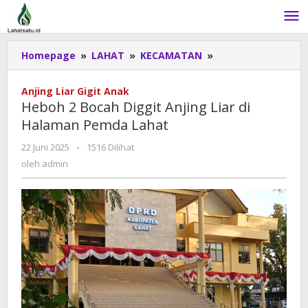
Lewati
ke
konten
Homepage
»
LAHAT
»
KECAMATAN
»
Heboh
2
Bocah
Anjing Liar Gigit Anak
Diggit
Heboh 2 Bocah Diggit Anjing Liar di
Anjing
Halaman Pemda Lahat
Liar
di
22 Juni 2025
oleh
-
1516 Dilihat
Halaman
admin
oleh
admin
Pemda
Lahat