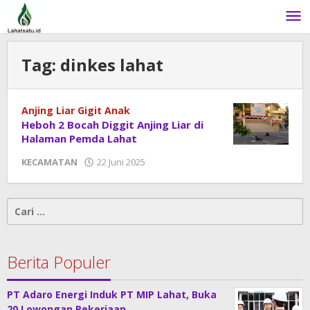
Lewati
ke
konten
Tag:
dinkes lahat
Anjing Liar Gigit Anak
Heboh 2 Bocah Diggit Anjing Liar di
Halaman Pemda Lahat
KECAMATAN
22 Juni 2025
oleh
admin
Cari
untuk:
Berita Populer
PT Adaro Energi Induk PT MIP Lahat, Buka
20 Lowongan Pekerjaan