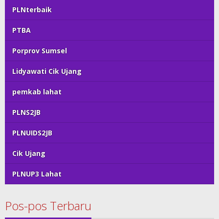
PLNterbaik
PTBA
Porprov Sumsel
Lidyawati Cik Ujang
pemkab lahat
PLNS2JB
PLNUIDS2JB
Cik Ujang
PLNUP3 Lahat
Pos-pos Terbaru