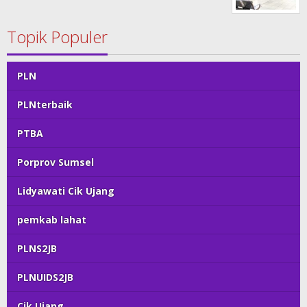
Topik Populer
PLN
PLNterbaik
PTBA
Porprov Sumsel
Lidyawati Cik Ujang
pemkab lahat
PLNS2JB
PLNUIDS2JB
Cik Ujang