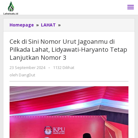
Lewati
ke
konten
Homepage
»
LAHAT
»
Cek
di
Sini
Cek di Sini Nomor Urut Jagoanmu di
Nomor
Pilkada Lahat, Lidyawati-Haryanto Tetap
Urut
Lanjutkan Nomor 3
Jagoanmu
di
23 September 2024
oleh
-
1132 Dilihat
Pilkada
DangDut
oleh
DangDut
Lahat,
Lidyawati-
Haryanto
Tetap
Lanjutkan
Nomor
3