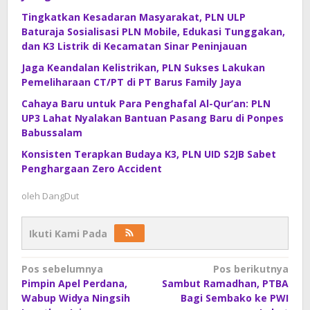
Tingkatkan Kesadaran Masyarakat, PLN ULP
Baturaja Sosialisasi PLN Mobile, Edukasi Tunggakan,
dan K3 Listrik di Kecamatan Sinar Peninjauan
Jaga Keandalan Kelistrikan, PLN Sukses Lakukan
Pemeliharaan CT/PT di PT Barus Family Jaya
Cahaya Baru untuk Para Penghafal Al-Qur’an: PLN
UP3 Lahat Nyalakan Bantuan Pasang Baru di Ponpes
Babussalam
Konsisten Terapkan Budaya K3, PLN UID S2JB Sabet
Penghargaan Zero Accident
oleh
DangDut
Ikuti Kami Pada
Navigasi
Pos sebelumnya
Pos berikutnya
Pimpin Apel Perdana,
Sambut Ramadhan, PTBA
pos
Wabup Widya Ningsih
Bagi Sembako ke PWI