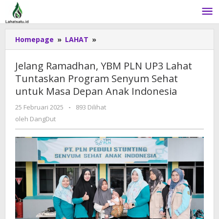
Lewati
ke
konten
Homepage
»
LAHAT
»
Jelang
Ramadhan,
YBM
Jelang Ramadhan, YBM PLN UP3 Lahat
PLN
Tuntaskan Program Senyum Sehat
UP3
untuk Masa Depan Anak Indonesia
Lahat
Tuntaskan
25 Februari 2025
oleh
-
893 Dilihat
Program
DangDut
oleh
DangDut
Senyum
Sehat
untuk
Masa
Depan
Anak
Indonesia