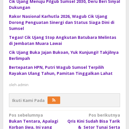
Cik Ujang Menuju Pilgub Sumsel 2030, Deru Beri Sinyal
Dukungan
Rakor Nasional Karhutla 2026, Wagub Cik Ujang
Dorong Penguatan Sinergi dan Status Siaga Dini di
Sumsel
Tegas! Cik Ujang Stop Angkutan Batubara Melintas
di Jembatan Muara Lawai
Cik Ujang Buka Jajan Bukoan, Yuk Kunjungi! Takjilnya
Berlimpah
Bertepatan HPN, Putri Wagub Sumsel Terpilih
Rayakan Ulang Tahun, Pamitan Tinggalkan Lahat
oleh
admin
Ikuti Kami Pada
Navigasi
Pos sebelumnya
Pos berikutnya
Bukan Tentara, Apalagi
Qris Kini Sudah Bisa Tarik
pos
Korban Jiwa, Ini yang
& Setor Tunai Serta