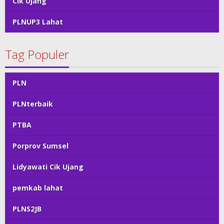
Cik Ujang
PLNUP3 Lahat
Tag Populer
PLN
PLNterbaik
PTBA
Porprov Sumsel
Lidyawati Cik Ujang
pemkab lahat
PLNS2JB