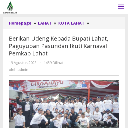
Lewati
ke
konten
Homepage
»
LAHAT
»
KOTA LAHAT
»
Berikan
Udeng
Kepada
Berikan Udeng Kepada Bupati Lahat,
Bupati
Paguyuban Pasundan Ikuti Karnaval
Lahat,
Pemkab Lahat
Paguyuban
Pasundan
19 Agustus 2023
oleh
-
1459 Dilihat
Ikuti
admin
oleh
admin
Karnaval
Pemkab
Lahat