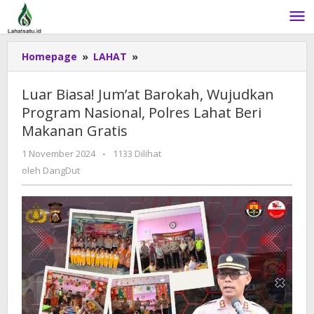
Lewati
ke
konten
Homepage
»
LAHAT
»
Luar
Biasa!
Jum'at
Luar Biasa! Jum’at Barokah, Wujudkan
Barokah,
Program Nasional, Polres Lahat Beri
Wujudkan
Makanan Gratis
Program
Nasional,
1 November 2024
oleh
-
1133 Dilihat
Polres
DangDut
oleh
DangDut
Lahat
Beri
Makanan
Gratis