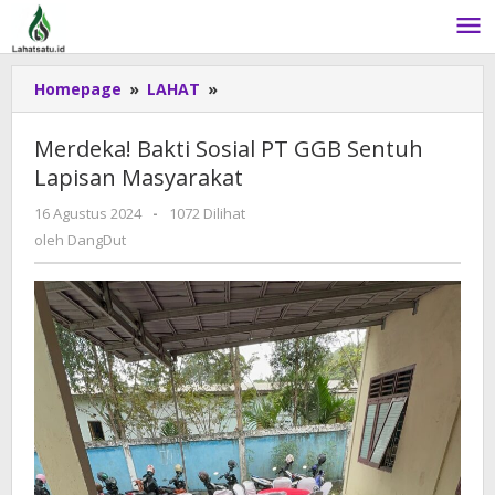
Lewati
ke
konten
Homepage
»
LAHAT
»
Merdeka!
Bakti
Sosial
Merdeka! Bakti Sosial PT GGB Sentuh
PT
Lapisan Masyarakat
GGB
Sentuh
16 Agustus 2024
oleh
-
1072 Dilihat
Lapisan
DangDut
oleh
DangDut
Masyarakat