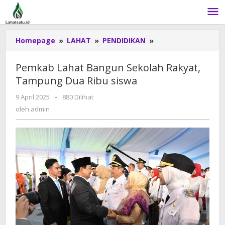
Lewati
ke
konten
Homepage
»
LAHAT
»
PENDIDIKAN
»
Pemkab
Lahat
Bangun
Pemkab Lahat Bangun Sekolah Rakyat,
Sekolah
Tampung Dua Ribu siswa
Rakyat,
Tampung
9 April 2025
oleh
-
880 Dilihat
Dua
admin
oleh
admin
Ribu
siswa