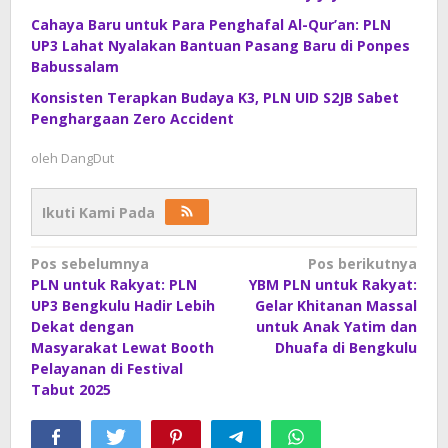
Cahaya Baru untuk Para Penghafal Al-Qur’an: PLN
UP3 Lahat Nyalakan Bantuan Pasang Baru di Ponpes
Babussalam
Konsisten Terapkan Budaya K3, PLN UID S2JB Sabet
Penghargaan Zero Accident
oleh
DangDut
Ikuti Kami Pada
Navigasi
Pos sebelumnya
Pos berikutnya
PLN untuk Rakyat: PLN
YBM PLN untuk Rakyat:
pos
UP3 Bengkulu Hadir Lebih
Gelar Khitanan Massal
Dekat dengan
untuk Anak Yatim dan
Masyarakat Lewat Booth
Dhuafa di Bengkulu
Pelayanan di Festival
Tabut 2025