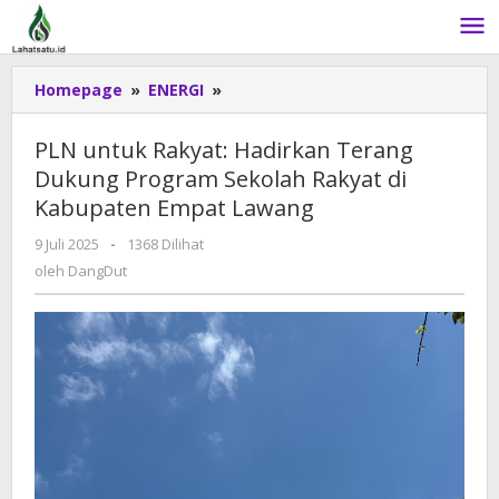
Lewati
ke
konten
Homepage
»
ENERGI
»
PLN
untuk
Rakyat:
PLN untuk Rakyat: Hadirkan Terang
Hadirkan
Dukung Program Sekolah Rakyat di
Terang
Kabupaten Empat Lawang
Dukung
Program
9 Juli 2025
oleh
-
1368 Dilihat
Sekolah
DangDut
oleh
DangDut
Rakyat
di
Kabupaten
Empat
Lawang