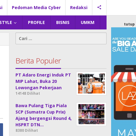
si
Pedoman Media Cyber
Redaksi
 STYLE
PROFILE
BISNIS
UMKM
tutup
Cari
untuk:
Berita Populer
PT Adaro Energi Induk PT
MIP Lahat, Buka 20
Lowongan Pekerjaan
14148 Dilihat
Bawa Pulang Tiga Piala
SCP (Sumatra Cup Prix)
Ajang bergengsi Round 4,
HSPRT DTN…
8380 Dilihat