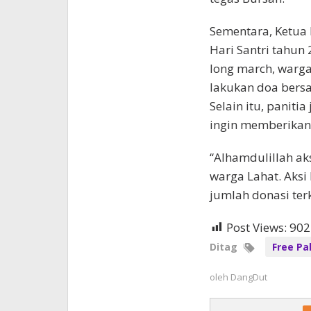
Sementara, Ketua
Hari Santri tahun
long march, warga
lakukan doa bers
Selain itu, panit
ingin memberikan
“Alhamdulillah aks
warga Lahat. Aksi 
jumlah donasi ter
Post Views:
902
Ditag
Free Pa
oleh
DangDut