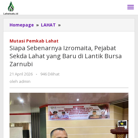
Lewati
ke
konten
Homepage
»
LAHAT
»
Siapa
Sebenarnya
Izromaita,
Mutasi Pemkab Lahat
Pejabat
Siapa Sebenarnya Izromaita, Pejabat
Sekda
Sekda Lahat yang Baru di Lantik Bursa
Lahat
Zarnubi
yang
Baru
21 April 2026
oleh
-
946 Dilihat
di
admin
oleh
admin
Lantik
Bursa
Zarnubi