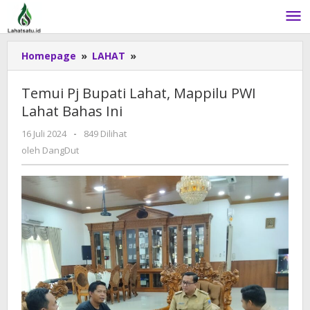
Lewati
ke
konten
Homepage
»
LAHAT
»
Temui
Pj
Bupati
Temui Pj Bupati Lahat, Mappilu PWI
Lahat,
Lahat Bahas Ini
Mappilu
PWI
16 Juli 2024
oleh
-
849 Dilihat
Lahat
DangDut
oleh
DangDut
Bahas
Ini