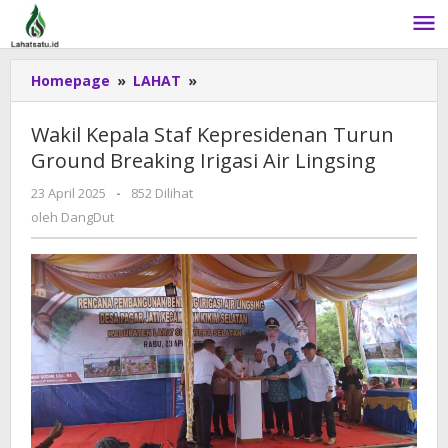
Lewati
ke
konten
Homepage
»
LAHAT
»
Wakil
Kepala
Staf
Wakil Kepala Staf Kepresidenan Turun
Kepresidenan
Ground Breaking Irigasi Air Lingsing
Turun
Ground
23 April 2025
oleh
-
852 Dilihat
Breaking
DangDut
oleh
DangDut
Irigasi
Air
Lingsing