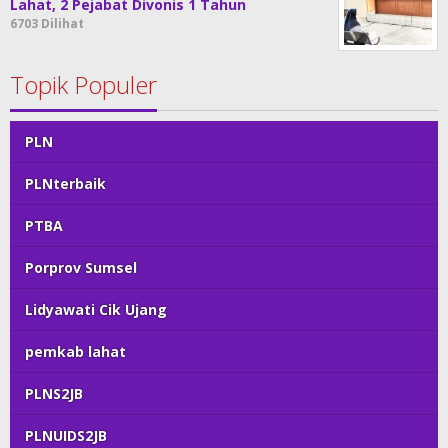
Lahat, 2 Pejabat Divonis 1 Tahun
6703 Dilihat
Topik Populer
PLN
PLNterbaik
PTBA
Porprov Sumsel
Lidyawati Cik Ujang
pemkab lahat
PLNS2JB
PLNUIDS2JB