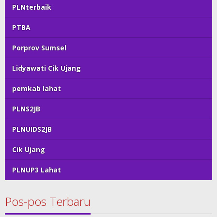
PLNterbaik
PTBA
Porprov Sumsel
Lidyawati Cik Ujang
pemkab lahat
PLNS2JB
PLNUIDS2JB
Cik Ujang
PLNUP3 Lahat
Pos-pos Terbaru