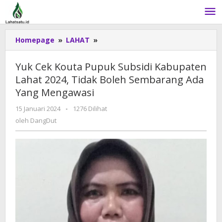
Lewati
ke
konten
Homepage
»
LAHAT
»
Yuk
Cek
Kouta
Yuk Cek Kouta Pupuk Subsidi Kabupaten
Pupuk
Lahat 2024, Tidak Boleh Sembarang Ada
Subsidi
Yang Mengawasi
Kabupaten
Lahat
15 Januari 2024
oleh
-
1276 Dilihat
2024,
DangDut
oleh
DangDut
Tidak
Boleh
Sembarang
Ada
Yang
Mengawasi