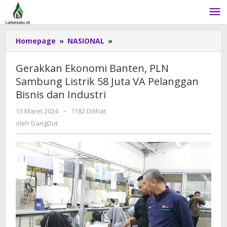
Lewati
ke
konten
Homepage
»
NASIONAL
»
Gerakkan
Ekonomi
Banten,
Gerakkan Ekonomi Banten, PLN
PLN
Sambung Listrik 58 Juta VA Pelanggan
Sambung
Bisnis dan Industri
Listrik
58
13 Maret 2024
oleh
-
1182 Dilihat
Juta
DangDut
oleh
DangDut
VA
Pelanggan
Bisnis
dan
Industri