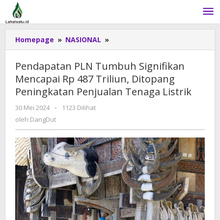
Lewati
ke
konten
Homepage
»
NASIONAL
»
Pendapatan
PLN
Tumbuh
Pendapatan PLN Tumbuh Signifikan
Signifikan
Mencapai Rp 487 Triliun, Ditopang
Mencapai
Peningkatan Penjualan Tenaga Listrik
Rp
487
30 Mei 2024
oleh
-
1123 Dilihat
Triliun,
DangDut
oleh
DangDut
Ditopang
Peningkatan
Penjualan
Tenaga
Listrik