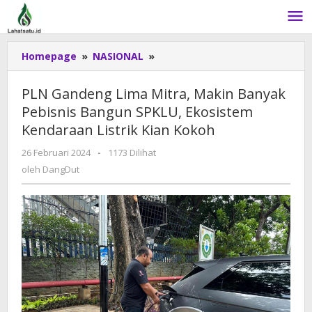
Lewati
ke
konten
Homepage
»
NASIONAL
»
PLN
Gandeng
Lima
PLN Gandeng Lima Mitra, Makin Banyak
Mitra,
Pebisnis Bangun SPKLU, Ekosistem
Makin
Kendaraan Listrik Kian Kokoh
Banyak
Pebisnis
26 Februari 2024
oleh
-
1173 Dilihat
Bangun
DangDut
oleh
DangDut
SPKLU,
Ekosistem
Kendaraan
Listrik
Kian
Kokoh