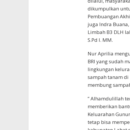
dilalui, masyara
dikumpulkan untuk
Pembuangan Akhir
juga Indra Buana,
Limbah B3 DLH lah
S.Pd I. MM.
Nur Aprilia meng
BRI yang sudah m
lingkungan kelur
sampah tanam di 
membung sampah 
” Alhamdulillah t
memberikan bantu
Keluarahan Gunun
tetap bisa memper
kabupaten Lahat 