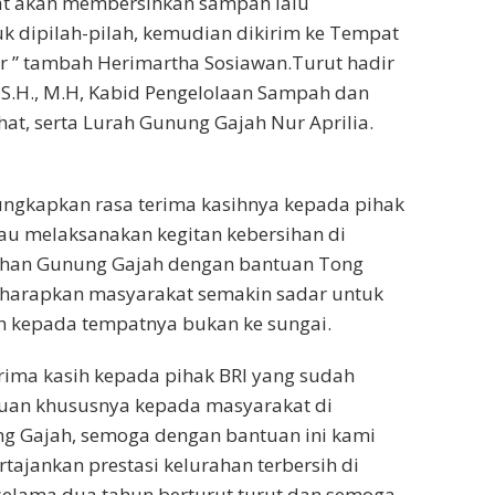
kat akan membersihkan sampah lalu
 dipilah-pilah, kemudian dikirim ke Tempat
 ” tambah Herimartha Sosiawan.Turut hadir
 S.H., M.H, Kabid Pengelolaan Sampah dan
at, serta Lurah Gunung Gajah Nur Aprilia.
ungkapkan rasa terima kasihnya kepada pihak
au melaksanakan kegitan kebersihan di
ahan Gunung Gajah dengan bantuan Tong
harapkan masyarakat semakin sadar untuk
kepada tempatnya bukan ke sungai.
erima kasih kepada pihak BRI yang sudah
an khususnya kepada masyarakat di
g Gajah, semoga dengan bantuan ini kami
tajankan prestasi kelurahan terbersih di
selama dua tahun berturut turut dan semoga