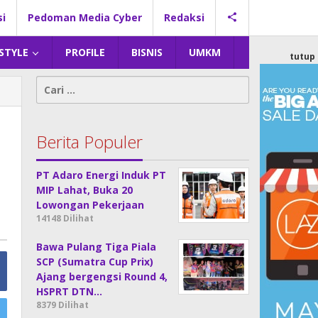
si
Pedoman Media Cyber
Redaksi
 STYLE
PROFILE
BISNIS
UMKM
tutup
Cari
untuk:
Berita Populer
PT Adaro Energi Induk PT
MIP Lahat, Buka 20
Lowongan Pekerjaan
14148 Dilihat
Bawa Pulang Tiga Piala
SCP (Sumatra Cup Prix)
Ajang bergengsi Round 4,
HSPRT DTN…
8379 Dilihat