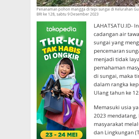
Penanaman pohon mangga di tepi sungai di Kelurahan Gu
BRI ke 128, sabtu 9 Desember 2023
LAHATSATU.ID- In
cadangan air tawar
sungai yang menga
pencemaran sungai
menjadi tidak la
pemahaman masy
di sungai, maka t
dalam rangka kep
Ulang tahun ke 128
Memasuki usia ya
2023 mendatang, B
masyarakat melal
dan Lingkungan (