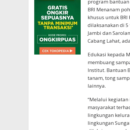
program bantuan B
BRI Menanam poho
khusus untuk BRI R
dilaksanakan di 5
Jambi dan Sarola
Cabang Lahat, ada
Edukasi kepada Ma
membuang sampah 
Institut. Bantuan
tanam, tong sampa
lainnya.
“Melalui kegiatan
masyarakat terha
lingkungan kelur
lingkungan Sungai