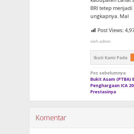
BRI tetep menjad
ungkapnya. Mal
Post Views:
4,9
oleh
admin
Ikuti Kami Pada
Navigasi
Pos sebelumnya
Bukit Asam (PTBA) 
pos
Penghargaan ICA 202
Prestasinya
Komentar