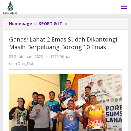
Lewati
ke
konten
Homepage
»
SPORT & IT
»
Ganas!
Lahat
2
Ganas! Lahat 2 Emas Sudah Dikantongi,
Emas
Masih Berpeluang Borong 10 Emas
Sudah
Dikantongi,
23 September 2023
oleh
-
1276 Dilihat
Masih
DangDut
oleh
DangDut
Berpeluang
Borong
10
Emas