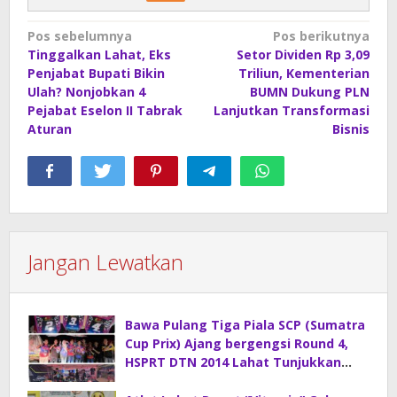
Navigasi
Pos sebelumnya
Pos berikutnya
Tinggalkan Lahat, Eks
Setor Dividen Rp 3,09
pos
Penjabat Bupati Bikin
Triliun, Kementerian
Ulah? Nonjobkan 4
BUMN Dukung PLN
Pejabat Eselon II Tabrak
Lanjutkan Transformasi
Aturan
Bisnis
Jangan Lewatkan
Bawa Pulang Tiga Piala SCP (Sumatra
Cup Prix) Ajang bergengsi Round 4,
HSPRT DTN 2014 Lahat Tunjukkan
Kelasnya