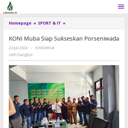
Lewati
ke
konten
Homepage
»
SPORT & IT
»
KONI
Muba
Siap
KONI Muba Siap Sukseskan Porseniwada
Sukseskan
Porseniwada
23 Juli 2024
oleh
-
1018 Dilihat
DangDut
oleh
DangDut