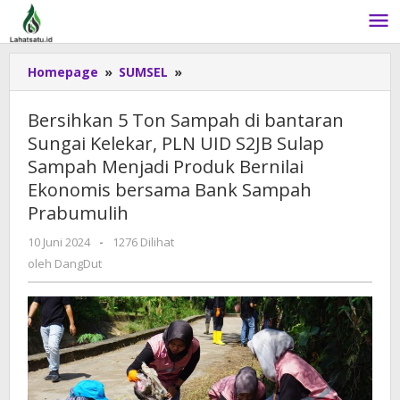
Lewati
ke
konten
Homepage
»
SUMSEL
»
Bersihkan
5
Ton
Bersihkan 5 Ton Sampah di bantaran
Sampah
Sungai Kelekar, PLN UID S2JB Sulap
di
Sampah Menjadi Produk Bernilai
bantaran
Sungai
Ekonomis bersama Bank Sampah
Kelekar,
Prabumulih
PLN
UID
10 Juni 2024
oleh
-
1276 Dilihat
DangDut
S2JB
oleh
DangDut
Sulap
Sampah
Menjadi
Produk
Bernilai
Ekonomis
bersama