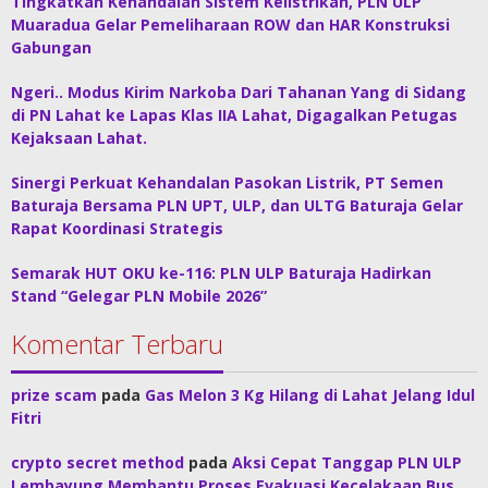
Tingkatkan Kehandalan Sistem Kelistrikan, PLN ULP
Muaradua Gelar Pemeliharaan ROW dan HAR Konstruksi
Gabungan
Ngeri.. Modus Kirim Narkoba Dari Tahanan Yang di Sidang
di PN Lahat ke Lapas Klas IIA Lahat, Digagalkan Petugas
Kejaksaan Lahat.
Sinergi Perkuat Kehandalan Pasokan Listrik, PT Semen
Baturaja Bersama PLN UPT, ULP, dan ULTG Baturaja Gelar
Rapat Koordinasi Strategis
Semarak HUT OKU ke-116: PLN ULP Baturaja Hadirkan
Stand “Gelegar PLN Mobile 2026”
Komentar Terbaru
prize scam
pada
Gas Melon 3 Kg Hilang di Lahat Jelang Idul
Fitri
crypto secret method
pada
Aksi Cepat Tanggap PLN ULP
Lembayung Membantu Proses Evakuasi Kecelakaan Bus