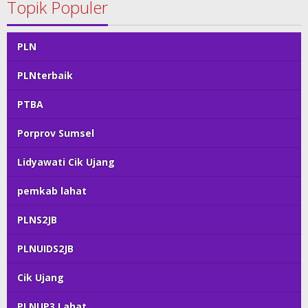
Topik Populer
PLN
PLNterbaik
PTBA
Porprov Sumsel
Lidyawati Cik Ujang
pemkab lahat
PLNS2JB
PLNUIDS2JB
Cik Ujang
PLNUP3 Lahat