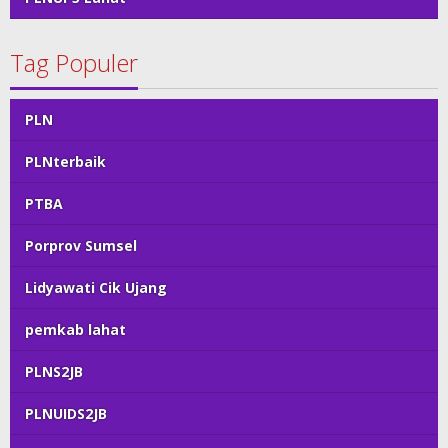
Tag Populer
PLN
PLNterbaik
PTBA
Porprov Sumsel
Lidyawati Cik Ujang
pemkab lahat
PLNS2JB
PLNUIDS2JB