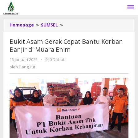
Lewati
ke
konten
Homepage
»
SUMSEL
»
Bukit
Asam
Gerak
Bukit Asam Gerak Cepat Bantu Korban
Cepat
Banjir di Muara Enim
Bantu
Korban
15 Januari 2025
oleh
-
940 Dilihat
Banjir
DangDut
oleh
DangDut
di
Muara
Enim