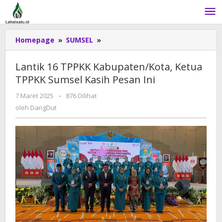
Lewati
ke
konten
Homepage
»
SUMSEL
»
Lantik
16
TPPKK
Lantik 16 TPPKK Kabupaten/Kota, Ketua
Kabupaten/Kota,
TPPKK Sumsel Kasih Pesan Ini
Ketua
TPPKK
7 Maret 2025
oleh
-
876 Dilihat
Sumsel
DangDut
oleh
DangDut
Kasih
Pesan
Ini