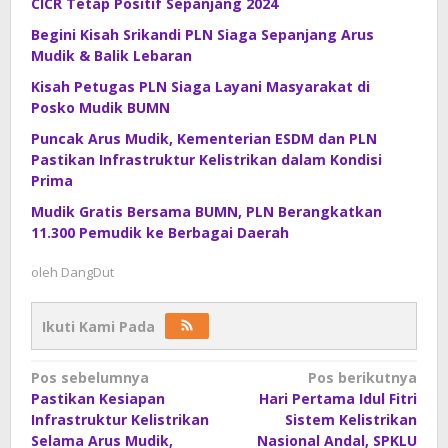
CICR Tetap Positif Sepanjang 2024
Begini Kisah Srikandi PLN Siaga Sepanjang Arus
Mudik & Balik Lebaran
Kisah Petugas PLN Siaga Layani Masyarakat di
Posko Mudik BUMN
Puncak Arus Mudik, Kementerian ESDM dan PLN
Pastikan Infrastruktur Kelistrikan dalam Kondisi
Prima
Mudik Gratis Bersama BUMN, PLN Berangkatkan
11.300 Pemudik ke Berbagai Daerah
oleh
DangDut
Ikuti Kami Pada
Navigasi
Pos sebelumnya
Pos berikutnya
Pastikan Kesiapan
Hari Pertama Idul Fitri
pos
Infrastruktur Kelistrikan
Sistem Kelistrikan
Selama Arus Mudik,
Nasional Andal, SPKLU