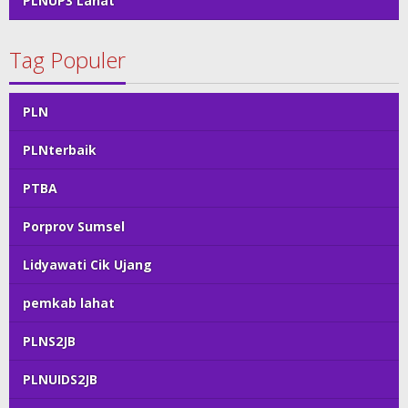
PLNUP3 Lahat
Tag Populer
PLN
PLNterbaik
PTBA
Porprov Sumsel
Lidyawati Cik Ujang
pemkab lahat
PLNS2JB
PLNUIDS2JB