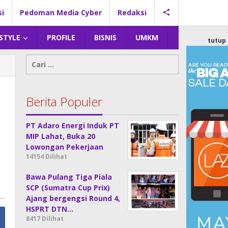
si
Pedoman Media Cyber
Redaksi
 STYLE
PROFILE
BISNIS
UMKM
tutup
Cari
untuk:
Berita Populer
PT Adaro Energi Induk PT
MIP Lahat, Buka 20
Lowongan Pekerjaan
14154 Dilihat
Bawa Pulang Tiga Piala
SCP (Sumatra Cup Prix)
Ajang bergengsi Round 4,
HSPRT DTN…
8417 Dilihat