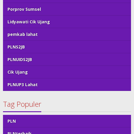
Porprov Sumsel
Lidyawati Cik Ujang
pemkab lahat
PLNS2JB
PLNUIDS2JB
Cik Ujang
PLNUP3 Lahat
Tag Populer
PLN
PLNterbaik