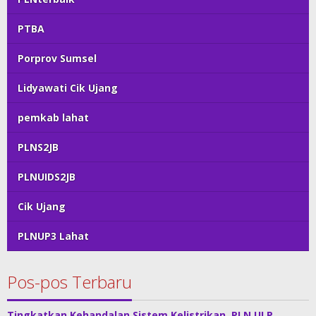
PTBA
Porprov Sumsel
Lidyawati Cik Ujang
pemkab lahat
PLNS2JB
PLNUIDS2JB
Cik Ujang
PLNUP3 Lahat
Pos-pos Terbaru
Tingkatkan Kehandalan Sistem Kelistrikan, PLN ULP