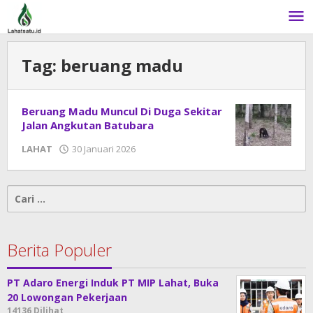
Lewati
ke
konten
Tag:
beruang madu
Beruang Madu Muncul Di Duga Sekitar
Jalan Angkutan Batubara
LAHAT
30 Januari 2026
oleh
admin
Cari
untuk:
Berita Populer
PT Adaro Energi Induk PT MIP Lahat, Buka
20 Lowongan Pekerjaan
14136 Dilihat