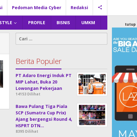
si
Pedoman Media Cyber
Redaksi
 STYLE
PROFILE
BISNIS
UMKM
tutup
Cari
untuk:
Berita Populer
PT Adaro Energi Induk PT
MIP Lahat, Buka 20
Lowongan Pekerjaan
14153 Dilihat
Bawa Pulang Tiga Piala
SCP (Sumatra Cup Prix)
Ajang bergengsi Round 4,
HSPRT DTN…
8395 Dilihat