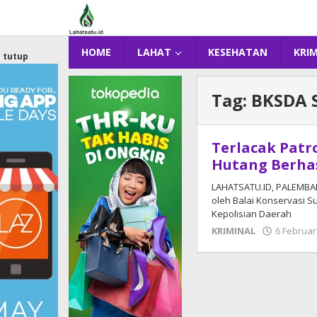
Lewati
ke
konten
HOME
LAHAT
KESEHATAN
KRI
tutup
Tag:
BKSDA 
Terlacak Patr
Hutang Berha
LAHATSATU.ID, PALEMBANG
oleh Balai Konservasi 
Kepolisian Daerah
KRIMINAL
6 Februar