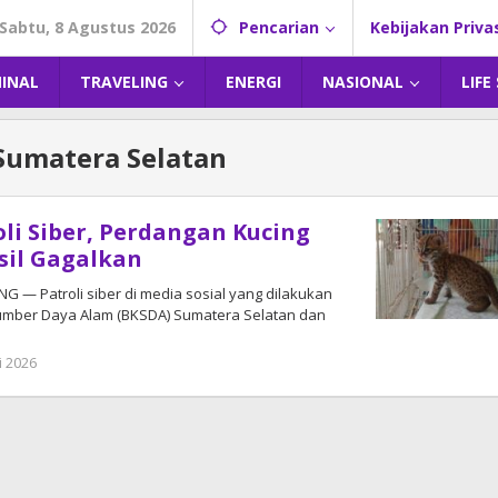
Sabtu, 8 Agustus 2026
Pencarian
Kebijakan Priva
MINAL
TRAVELING
ENERGI
NASIONAL
LIFE
Sumatera Selatan
oli Siber, Perdangan Kucing
sil Gagalkan
 — Patroli siber di media sosial yang dilakukan
Sumber Daya Alam (BKSDA) Sumatera Selatan dan
i 2026
oleh
admin