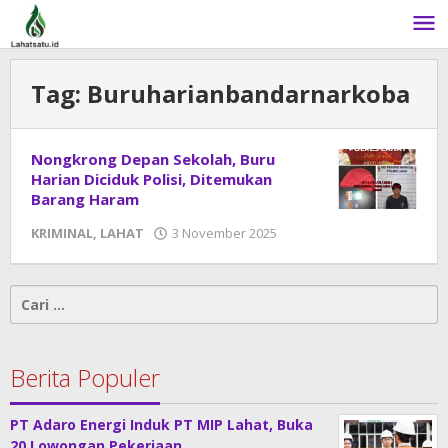
Lewati
ke
konten
Tag:
Buruharianbandarnarkoba
Nongkrong Depan Sekolah, Buru
Harian Diciduk Polisi, Ditemukan
Barang Haram
KRIMINAL
,
LAHAT
3 November 2025
oleh
DangDut
Cari
untuk:
Berita Populer
PT Adaro Energi Induk PT MIP Lahat, Buka
20 Lowongan Pekerjaan