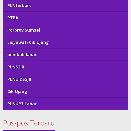
PLNterbaik
PTBA
Porprov Sumsel
Lidyawati Cik Ujang
pemkab lahat
PLNS2JB
PLNUIDS2JB
Cik Ujang
PLNUP3 Lahat
Pos-pos Terbaru