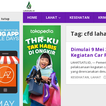
Lewati
ke
konten
HOME
LAHAT
KESEHATAN
KRI
tutup
Tag:
cfd lah
Dimulai 9 Mei
Kegiatan Car 
LAHATSATU.ID, — Pemer
pelaksanaan kegiatan car
yang direncanakan dimu
KESEHATAN
,
LAHAT