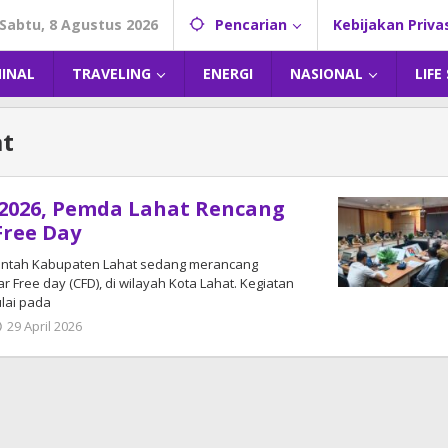
Sabtu, 8 Agustus 2026
Pencarian
Kebijakan Priva
MINAL
TRAVELING
ENERGI
NASIONAL
LIFE
at
 2026, Pemda Lahat Rencang
Free Day
intah Kabupaten Lahat sedang merancang
 Free day (CFD), di wilayah Kota Lahat. Kegiatan
lai pada
29 April 2026
oleh
admin