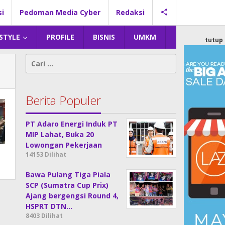
si
Pedoman Media Cyber
Redaksi
 STYLE
PROFILE
BISNIS
UMKM
tutup
Cari
untuk:
Berita Populer
PT Adaro Energi Induk PT
MIP Lahat, Buka 20
Lowongan Pekerjaan
14153 Dilihat
Bawa Pulang Tiga Piala
SCP (Sumatra Cup Prix)
Ajang bergengsi Round 4,
HSPRT DTN…
8403 Dilihat