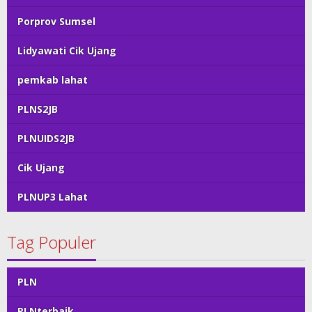
Porprov Sumsel
Lidyawati Cik Ujang
pemkab lahat
PLNS2JB
PLNUIDS2JB
Cik Ujang
PLNUP3 Lahat
Tag Populer
PLN
PLNterbaik