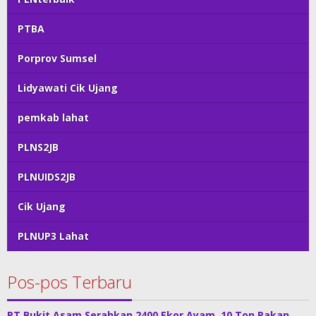
PTBA
Porprov Sumsel
Lidyawati Cik Ujang
pemkab lahat
PLNS2JB
PLNUIDS2JB
Cik Ujang
PLNUP3 Lahat
Pos-pos Terbaru
PT Bukit Asam Serahkan 2400 Ekor Ayam, 10 Ton Pakan,