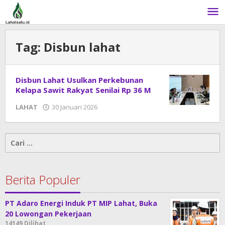
Lewati
ke
konten
Tag:
Disbun lahat
Disbun Lahat Usulkan Perkebunan
Kelapa Sawit Rakyat Senilai Rp 36 M
LAHAT
30 Januari 2026
oleh
admin
Cari
untuk:
Berita Populer
PT Adaro Energi Induk PT MIP Lahat, Buka
20 Lowongan Pekerjaan
14149 Dilihat