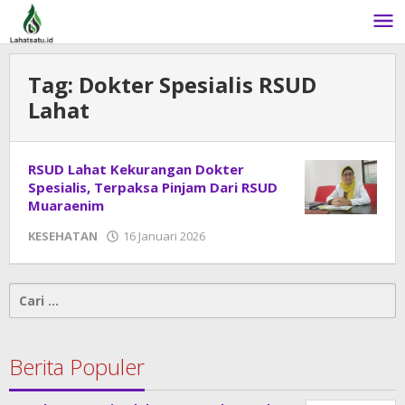
Lewati
ke
konten
Tag:
Dokter Spesialis RSUD
Lahat
RSUD Lahat Kekurangan Dokter
Spesialis, Terpaksa Pinjam Dari RSUD
Muaraenim
KESEHATAN
16 Januari 2026
oleh
admin
Cari
untuk:
Berita Populer