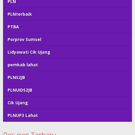
PLN
PLNterbaik
PTBA
Porprov Sumsel
Lidyawati Cik Ujang
pemkab lahat
PLNS2JB
PLNUIDS2JB
Cik Ujang
PLNUP3 Lahat
Pos-pos Terbaru