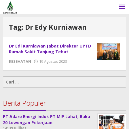
Lewati
ke
konten
Tag:
Dr Edy Kurniawan
Dr Edi Kurniawan Jabat Direktur UPTD
Rumah Sakit Tanjung Tebat
KESEHATAN
19 Agustus 2023
oleh
admin
Cari
untuk:
Berita Populer
PT Adaro Energi Induk PT MIP Lahat, Buka
20 Lowongan Pekerjaan
14139 Dilihat