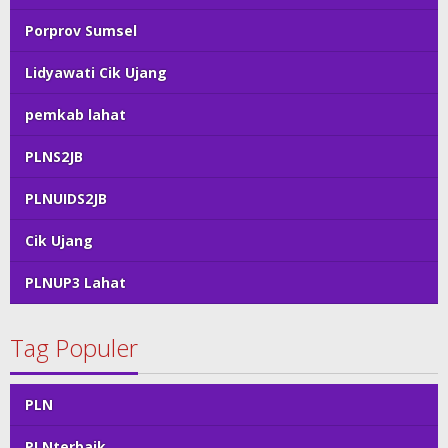
Porprov Sumsel
Lidyawati Cik Ujang
pemkab lahat
PLNS2JB
PLNUIDS2JB
Cik Ujang
PLNUP3 Lahat
Tag Populer
PLN
PLNterbaik