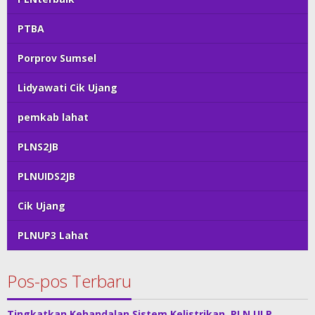
PTBA
Porprov Sumsel
Lidyawati Cik Ujang
pemkab lahat
PLNS2JB
PLNUIDS2JB
Cik Ujang
PLNUP3 Lahat
Pos-pos Terbaru
Tingkatkan Kehandalan Sistem Kelistrikan, PLN ULP