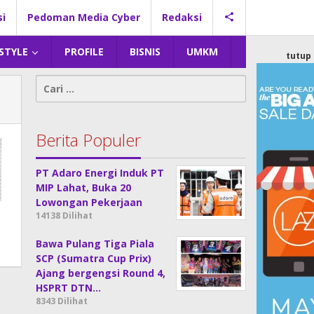
si
Pedoman Media Cyber
Redaksi
 STYLE
PROFILE
BISNIS
UMKM
tutup
Cari
untuk:
Berita Populer
PT Adaro Energi Induk PT
MIP Lahat, Buka 20
Lowongan Pekerjaan
14138 Dilihat
Bawa Pulang Tiga Piala
SCP (Sumatra Cup Prix)
Ajang bergengsi Round 4,
HSPRT DTN…
8343 Dilihat