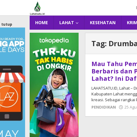
Lewati
ke
konten
HOME
LAHAT
KESEHATAN
KRI
tutup
Tag:
Drumb
Mau Tahu Pem
Berbaris dan 
Lahat? Ini Da
LAHATSATU.ID, Lahat – 
Kabupaten Lahat mengge
kreasi. Sebagai rangka
PENDIDIKAN
25 Agu