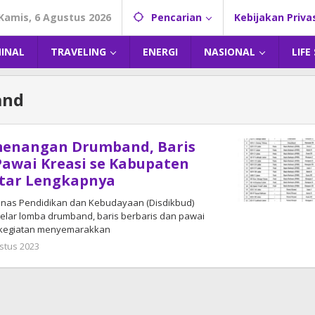
Kamis, 6 Agustus 2026
Pencarian
Kebijakan Priva
MINAL
TRAVELING
ENERGI
NASIONAL
LIFE
and
enangan Drumband, Baris
Pawai Kreasi se Kabupaten
ftar Lengkapnya
Dinas Pendidikan dan Kebudayaan (Disdikbud)
lar lomba drumband, baris berbaris dan pawai
i kegiatan menyemarakkan
stus 2023
oleh
DangDut