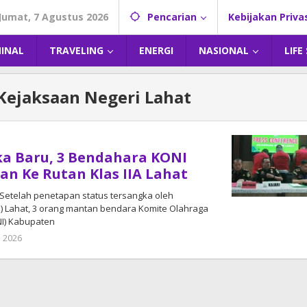
Jumat, 7 Agustus 2026
Pencarian
Kebijakan Priva
MINAL
TRAVELING
ENERGI
NASIONAL
LIFE
Kejaksaan Negeri Lahat
a Baru, 3 Bendahara KONI
an Ke Rutan Klas IIA Lahat
Setelah penetapan status tersangka oleh
i) Lahat, 3 orang mantan bendara Komite Olahraga
NI) Kabupaten
i 2026
oleh
admin