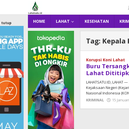
Lewati
ke
konten
HOME
LAHAT
KESEHATAN
KRI
tutup
Tag:
Kepala 
Korupsi Koni Lahat
Buru Tersangk
Lahat Dititipk
LAHATSATU.ID, LAHAT — 
Kejaksaan Negeri (Kejar
Nasional Indonesia (KO
KRIMINAL
15 Januar