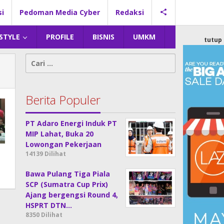
si
Pedoman Media Cyber
Redaksi
 STYLE
PROFILE
BISNIS
UMKM
tutup
Cari
untuk:
Berita Populer
PT Adaro Energi Induk PT
MIP Lahat, Buka 20
Lowongan Pekerjaan
14139 Dilihat
Bawa Pulang Tiga Piala
SCP (Sumatra Cup Prix)
Ajang bergengsi Round 4,
HSPRT DTN…
8350 Dilihat