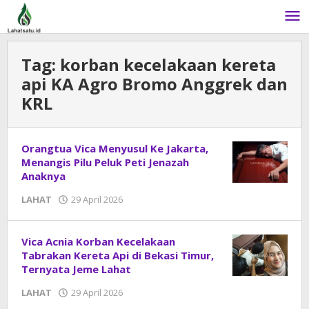
Lewati
ke
konten
Tag:
korban kecelakaan kereta
api KA Agro Bromo Anggrek dan
KRL
Orangtua Vica Menyusul Ke Jakarta,
Menangis Pilu Peluk Peti Jenazah
Anaknya
LAHAT
29 April 2026
oleh
admin
Vica Acnia Korban Kecelakaan
Tabrakan Kereta Api di Bekasi Timur,
Ternyata Jeme Lahat
LAHAT
29 April 2026
oleh
admin