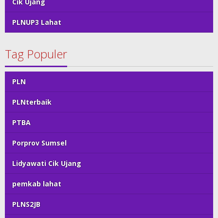
Cik Ujang
PLNUP3 Lahat
Tag Populer
PLN
PLNterbaik
PTBA
Porprov Sumsel
Lidyawati Cik Ujang
pemkab lahat
PLNS2JB