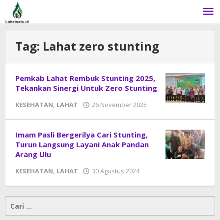
Lewati
ke
konten
Tag:
Lahat zero stunting
Pemkab Lahat Rembuk Stunting 2025,
Tekankan Sinergi Untuk Zero Stunting
KESEHATAN
,
LAHAT
26 November 2025
oleh
DangDut
Imam Pasli Bergerilya Cari Stunting,
Turun Langsung Layani Anak Pandan
Arang Ulu
KESEHATAN
,
LAHAT
30 Agustus 2024
oleh
DangDut
Cari
untuk: