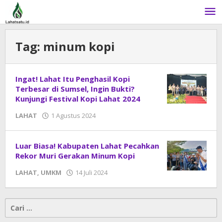
Lewati
ke
konten
Tag:
minum kopi
Ingat! Lahat Itu Penghasil Kopi
Terbesar di Sumsel, Ingin Bukti?
Kunjungi Festival Kopi Lahat 2024
LAHAT
1 Agustus 2024
oleh
DangDut
Luar Biasa! Kabupaten Lahat Pecahkan
Rekor Muri Gerakan Minum Kopi
LAHAT
,
UMKM
14 Juli 2024
oleh
DangDut
Cari
untuk: