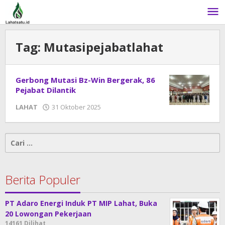
Lewati
ke
konten
Tag:
Mutasipejabatlahat
Gerbong Mutasi Bz-Win Bergerak, 86
Pejabat Dilantik
LAHAT
31 Oktober 2025
oleh
DangDut
Cari
untuk:
Berita Populer
PT Adaro Energi Induk PT MIP Lahat, Buka
20 Lowongan Pekerjaan
14161 Dilihat