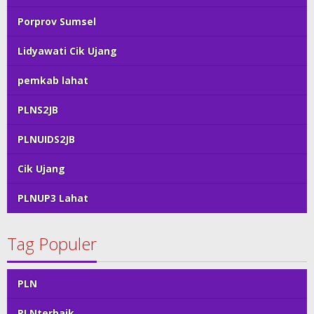
Porprov Sumsel
Lidyawati Cik Ujang
pemkab lahat
PLNS2JB
PLNUIDS2JB
Cik Ujang
PLNUP3 Lahat
Tag Populer
PLN
PLNterbaik