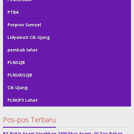
PTBA
Porprov Sumsel
Lidyawati Cik Ujang
pemkab lahat
PLNS2JB
PLNUIDS2JB
Cik Ujang
PLNUP3 Lahat
Pos-pos Terbaru
PT Bukit Asam Serahkan 2400 Ekor Ayam, 10 Ton Pakan,