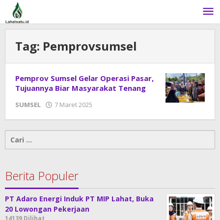
Lewati
ke
konten
Tag:
Pemprovsumsel
Pemprov Sumsel Gelar Operasi Pasar,
Tujuannya Biar Masyarakat Tenang
SUMSEL
7 Maret 2025
oleh
DangDut
Cari
untuk:
Berita Populer
PT Adaro Energi Induk PT MIP Lahat, Buka
20 Lowongan Pekerjaan
14139 Dilihat