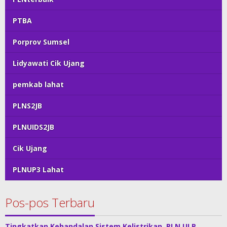
PTBA
Porprov Sumsel
Lidyawati Cik Ujang
pemkab lahat
PLNS2JB
PLNUIDS2JB
Cik Ujang
PLNUP3 Lahat
Pos-pos Terbaru
Tingkatkan Kehandalan Sistem Kelistrikan, PLN ULP