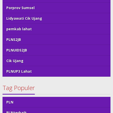
Porprov Sumsel
Lidyawati Cik Ujang
pemkab lahat
PLNS2JB
PLNUIDS2JB
Cik Ujang
PLNUP3 Lahat
Tag Populer
PLN
PLNterbaik