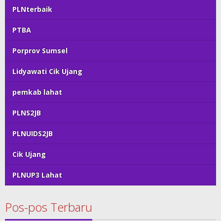
PLNterbaik
PTBA
Porprov Sumsel
Lidyawati Cik Ujang
pemkab lahat
PLNS2JB
PLNUIDS2JB
Cik Ujang
PLNUP3 Lahat
Pos-pos Terbaru