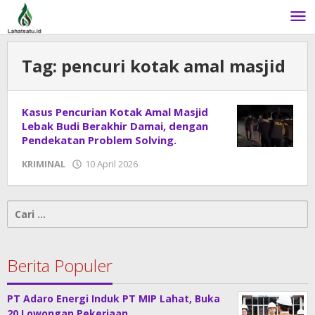
Lewati
ke
konten
Tag:
pencuri kotak amal masjid
Kasus Pencurian Kotak Amal Masjid
Lebak Budi Berakhir Damai, dengan
Pendekatan Problem Solving.
KRIMINAL
10 April 2026
oleh
admin
Cari
untuk:
Berita Populer
PT Adaro Energi Induk PT MIP Lahat, Buka
20 Lowongan Pekerjaan