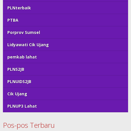
PLNterbaik
PTBA
Porprov Sumsel
Lidyawati Cik Ujang
pemkab lahat
PLNS2JB
PLNUIDS2JB
Cik Ujang
PLNUP3 Lahat
Pos-pos Terbaru