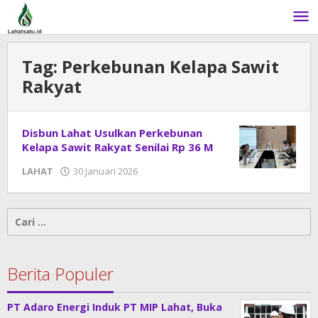
Lewati
ke
konten
Tag:
Perkebunan Kelapa Sawit
Rakyat
Disbun Lahat Usulkan Perkebunan
Kelapa Sawit Rakyat Senilai Rp 36 M
LAHAT
30 Januari 2026
oleh
admin
Cari
untuk:
Berita Populer
PT Adaro Energi Induk PT MIP Lahat, Buka