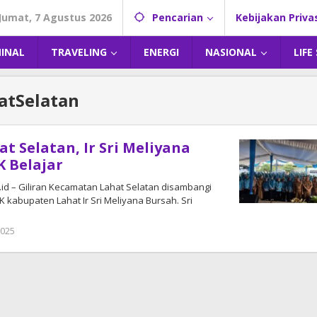
Jumat, 7 Agustus 2026
Pencarian
Kebijakan Priva
MINAL
TRAVELING
ENERGI
NASIONAL
LIFE
atSelatan
t Selatan, Ir Sri Meliyana
K Belajar
u.id – Giliran Kecamatan Lahat Selatan disambangi
 kabupaten Lahat Ir Sri Meliyana Bursah. Sri
2025
oleh
DangDut