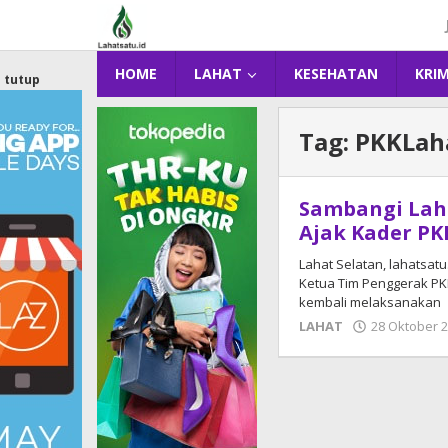
Lewati
ke
konten
HOME
LAHAT
KESEHATAN
KRI
tutup
Tag:
PKKLah
Sambangi Laha
Ajak Kader PK
Lahat Selatan, lahatsat
Ketua Tim Penggerak PKK
kembali melaksanakan
LAHAT
28 Oktober 