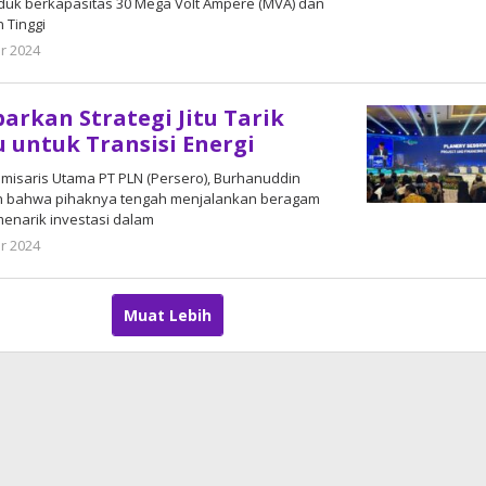
uk berkapasitas 30 Mega Volt Ampere (MVA) dan
 Tinggi
r 2024
oleh
DangDut
arkan Strategi Jitu Tarik
u untuk Transisi Energi
Komisaris Utama PT PLN (Persero), Burhanuddin
 bahwa pihaknya tengah menjalankan beragam
menarik investasi dalam
r 2024
oleh
DangDut
Muat Lebih