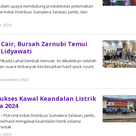
 – Dalam upaya mendukung produktivitas peternakan
t Induk Distribusi Sumatera Selatan, Jambi, dan
r 2024
oleh
DangDut
 Cair, Bursah Zarnubi Temui
 Lidyawati
ilkada Lahat kembali mencair. Ini dibuktikan setelah
an suara terbanyak berdasarkan hasil quick count,
 November 2024
oleh
DangDut
Sukses Kawal Keandalan Listrik
a 2024
– PLN Unit Induk Distribusi Sumatera Selatan, Jambi,
 berhasil mengawal keandalan listrik selama
rentak
r 2024
oleh