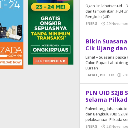
Ogan Ilir, lahatsatu.id
dan tambak ikan, PLN Uni
Bengkulu (UID
ENERGI
29 Novembe
Bikin Suasana
Cik Ujang dan
Lahat – Suasana pasca P
Calon Bupati Lahat deng
Bursah
LAHAT
,
POLITIK
28
PLN UID S2JB 
Selama Pilkad
Palembang, lahatsatu.id 
dan Bengkulu (UID S2JB)
pelaksanaan Pilkada se
ENERGI
28 Novembe