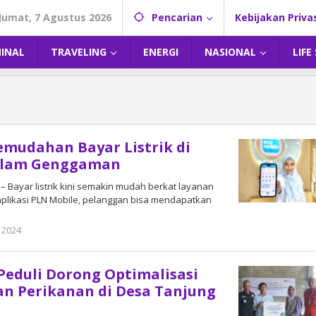
Jumat, 7 Agustus 2026
Pencarian
Kebijakan Priva
MINAL
TRAVELING
ENERGI
NASIONAL
LIFE
emudahan Bayar Listrik di
alam Genggaman
– Bayar listrik kini semakin mudah berkat layanan
i aplikasi PLN Mobile, pelanggan bisa mendapatkan
 2024
oleh
DangDut
eduli Dorong Optimalisasi
n Perikanan di Desa Tanjung