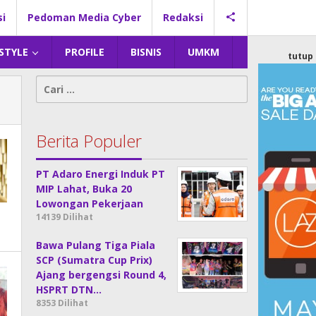
si
Pedoman Media Cyber
Redaksi
 STYLE
PROFILE
BISNIS
UMKM
tutup
Cari
untuk:
Berita Populer
PT Adaro Energi Induk PT
MIP Lahat, Buka 20
Lowongan Pekerjaan
14139 Dilihat
Bawa Pulang Tiga Piala
SCP (Sumatra Cup Prix)
Ajang bergengsi Round 4,
HSPRT DTN…
8353 Dilihat