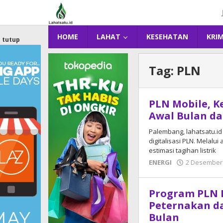
Lewati
ke
konten
HOME
LAHAT
KESEHATAN
KRI
tutup
Tag:
PLN
PLN Mobile, K
Awal Bulan d
Palembang, lahatsatu.id 
digitalisasi PLN. Melalu
estimasi tagihan listrik
ENERGI
2 Desember
Program PLN P
Peternakan da
Bulan