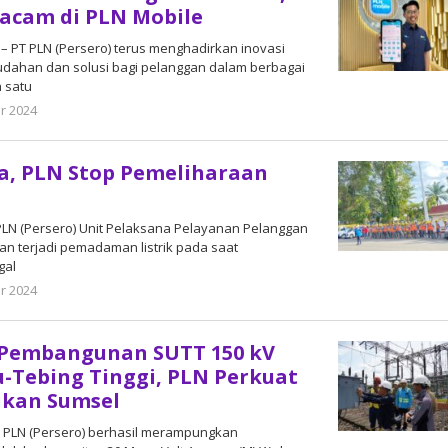
wacam di PLN Mobile
 – PT PLN (Persero) terus menghadirkan inovasi
dahan dan solusi bagi pelanggan dalam berbagai
h satu
r 2024
oleh
DangDut
a, PLN Stop Pemeliharaan
T PLN (Persero) Unit Pelaksana Pelayanan Pelanggan
an terjadi pemadaman listrik pada saat
gal
r 2024
oleh
DangDut
Pembangunan SUTT 150 kV
-Tebing Tinggi, PLN Perkuat
rikan Sumsel
 PT PLN (Persero) berhasil merampungkan