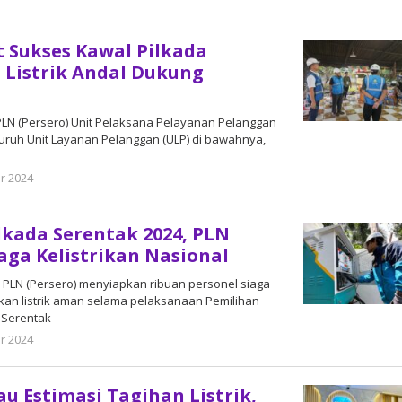
DangDut
 Sukses Kawal Pilkada
, Listrik Andal Dukung
T PLN (Persero) Unit Pelaksana Pelayanan Pelanggan
uruh Unit Layanan Pelanggan (ULP) di bawahnya,
r 2024
oleh
DangDut
ilkada Serentak 2024, PLN
aga Kelistrikan Nasional
PT PLN (Persero) menyiapkan ribuan personel siaga
an listrik aman selama pelaksanaan Pemilihan
 Serentak
r 2024
oleh
DangDut
u Estimasi Tagihan Listrik,