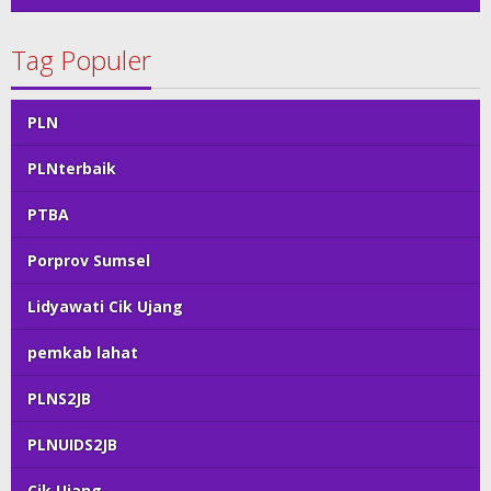
Tag Populer
PLN
PLNterbaik
PTBA
Porprov Sumsel
Lidyawati Cik Ujang
pemkab lahat
PLNS2JB
PLNUIDS2JB
Cik Ujang