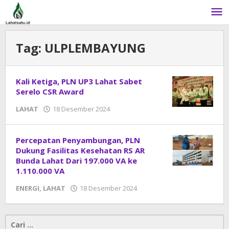
Lewati
ke
konten
Tag:
ULPLEMBAYUNG
Kali Ketiga, PLN UP3 Lahat Sabet
Serelo CSR Award
LAHAT
18 Desember 2024
oleh
DangDut
Percepatan Penyambungan, PLN
Dukung Fasilitas Kesehatan RS AR
Bunda Lahat Dari 197.000 VA ke
1.110.000 VA
ENERGI
,
LAHAT
18 Desember 2024
oleh
DangDut
Cari