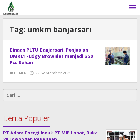
Lewati
ke
konten
Tag:
umkm banjarsari
Binaan PLTU Banjarsari, Penjualan
UMKM Fudgy Brownies menjadi 350
Pcs Sehari
KULINER
22 September 2025
oleh
admin
Cari
untuk:
Berita Populer
PT Adaro Energi Induk PT MIP Lahat, Buka
20 Lowongan Pekerjaan