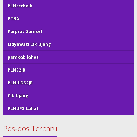
PLNterbaik
PTBA
Porprov Sumsel
Lidyawati Cik Ujang
pemkab lahat
PLNS2JB
PLNUIDS2JB
Cik Ujang
PLNUP3 Lahat
Pos-pos Terbaru