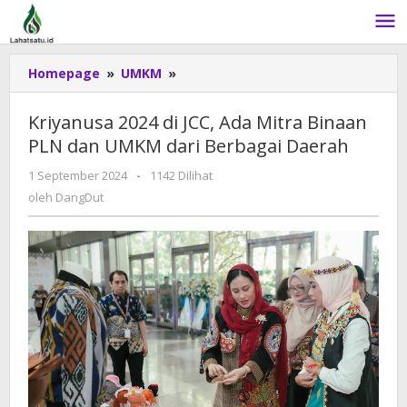
Lewati
ke
konten
Homepage
»
UMKM
»
Kriyanusa
2024
di
Kriyanusa 2024 di JCC, Ada Mitra Binaan
JCC,
PLN dan UMKM dari Berbagai Daerah
Ada
Mitra
1 September 2024
oleh
-
1142 Dilihat
Binaan
DangDut
oleh
DangDut
PLN
dan
UMKM
dari
Berbagai
Daerah