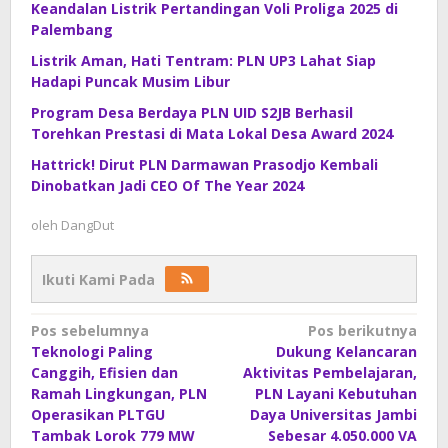
Keandalan Listrik Pertandingan Voli Proliga 2025 di
Palembang
Listrik Aman, Hati Tentram: PLN UP3 Lahat Siap
Hadapi Puncak Musim Libur
Program Desa Berdaya PLN UID S2JB Berhasil
Torehkan Prestasi di Mata Lokal Desa Award 2024
Hattrick! Dirut PLN Darmawan Prasodjo Kembali
Dinobatkan Jadi CEO Of The Year 2024
oleh
DangDut
Ikuti Kami Pada
Navigasi
Pos sebelumnya
Pos berikutnya
Teknologi Paling
Dukung Kelancaran
pos
Canggih, Efisien dan
Aktivitas Pembelajaran,
Ramah Lingkungan, PLN
PLN Layani Kebutuhan
Operasikan PLTGU
Daya Universitas Jambi
Tambak Lorok 779 MW
Sebesar 4.050.000 VA