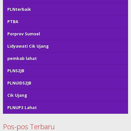
PLNterbaik
PTBA
Porprov Sumsel
Lidyawati Cik Ujang
pemkab lahat
PLNS2JB
PLNUIDS2JB
Cik Ujang
PLNUP3 Lahat
Pos-pos Terbaru