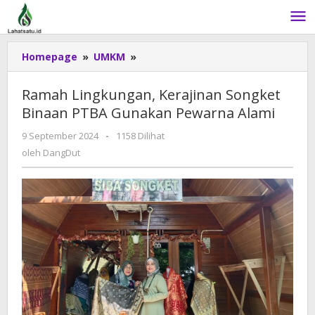
Lewati
ke
konten
Homepage
»
UMKM
»
Ramah
Lingkungan,
Kerajinan
Ramah Lingkungan, Kerajinan Songket
Songket
Binaan PTBA Gunakan Pewarna Alami
Binaan
PTBA
9 September 2024
oleh
-
1158 Dilihat
Gunakan
DangDut
oleh
DangDut
Pewarna
Alami