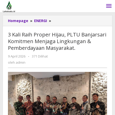
Lewati
ke
konten
Homepage
»
ENERGI
»
3
Kali
Raih
3 Kali Raih Proper Hijau, PLTU Banjarsari
Proper
Komitmen Menjaga Lingkungan &
Hijau,
Pemberdayaan Masyarakat.
PLTU
Banjarsari
9 April 2026
oleh
-
371 Dilihat
Komitmen
admin
oleh
admin
Menjaga
Lingkungan
&
Pemberdayaan
Masyarakat.