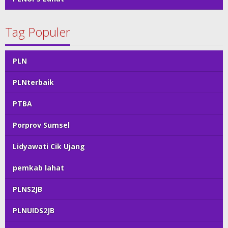
Tag Populer
PLN
PLNterbaik
PTBA
Porprov Sumsel
Lidyawati Cik Ujang
pemkab lahat
PLNS2JB
PLNUIDS2JB