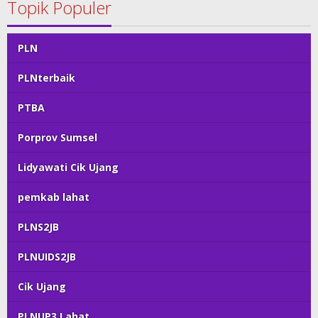
Topik Populer
PLN
PLNterbaik
PTBA
Porprov Sumsel
Lidyawati Cik Ujang
pemkab lahat
PLNS2JB
PLNUIDS2JB
Cik Ujang
PLNUP3 Lahat