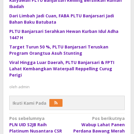
Karyawan PLTU Banjarsari Keliling Bersihkan Rumah
Ibadah
Dari Limbah Jadi Cuan, FABA PLTU Banjarsari Jadi
Bahan Baku Batubata
PLTU Banjarsari Serahkan Hewan Kurban Idul Adha
1447 H
Target Turun 50 %, PLTU Banjarsari Teruskan
Program Orangtua Asuh Stunting
Viral Hingga Luar Daerah, PLTU Banjarsari & FPTI
Lahat Kembangkan Waterpall Reppelling Curug
Perigi
oleh
admin
Ikuti Kami Pada
Navigasi
Pos sebelumnya
Pos berikutnya
PLN UID S2JB Raih
Wabup Lahat Panen
pos
Platinum Nusantara CSR
Perdana Bawang Merah