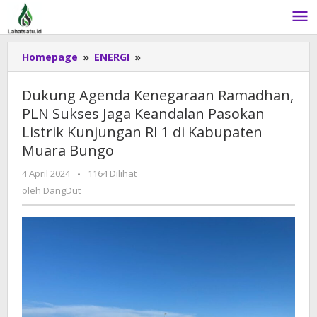
Lewati
ke
konten
Homepage
»
ENERGI
»
Dukung
Agenda
Kenegaraan
Dukung Agenda Kenegaraan Ramadhan,
Ramadhan,
PLN Sukses Jaga Keandalan Pasokan
PLN
Listrik Kunjungan RI 1 di Kabupaten
Sukses
Jaga
Muara Bungo
Keandalan
4 April 2024
oleh
-
1164 Dilihat
Pasokan
DangDut
oleh
DangDut
Listrik
Kunjungan
RI
1
di
Kabupaten
Muara
Bungo